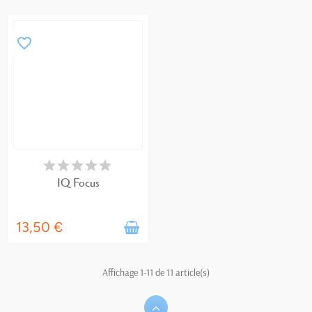
favorite_border
EN STOCK
IQ Focus
13,50 €
Affichage 1-11 de 11 article(s)