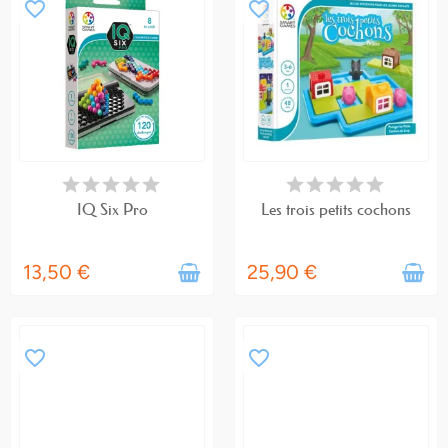
favorite_border
favorite_border
EN STOCK
EN STOCK
IQ Six Pro
Les trois petits cochons
13,50 €
25,90 €
favorite_border
favorite_border