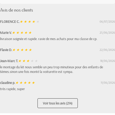
Avis de nos clients
FLORENCE C.
★
★
★
★
★
06/07/2026
Marie V.
★
★
★
★
★
25/06/2026
livraison soignée et rapide. ravie de mes achats pour ma classe de cp.
Flavie D.
★
★
★
★
★
22/06/2026
Jean-Marc T.
★
★
★
★
★
18/06/2026
le montage du kit nous semble un peu trop minutieux pour des enfants de
6èmes.sinon une fois monté la voiturette est sympa.
claudine p.
★
★
★
★
★
11/06/2026
très rapide, super
Voir tous les avis (214)