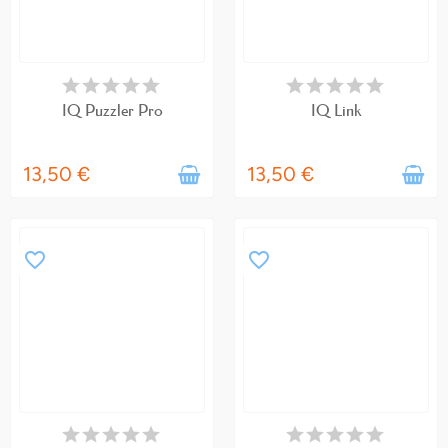
EN STOCK
EN STOCK
IQ Puzzler Pro
IQ Link
13,50 €
13,50 €
favorite_border
favorite_border
RUPTURE DE STOCK
DISPONIBLE