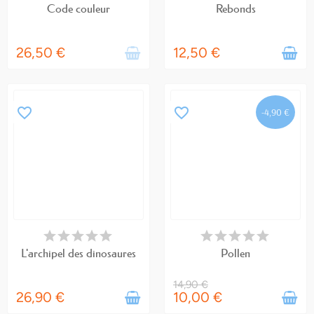
Code couleur
Rebonds
26,50 €
12,50 €
favorite_border
favorite_border
-4,90 €
EN STOCK
DERNIERS ARTICLES EN STOCK
L'archipel des dinosaures
Pollen
14,90 €
26,90 €
10,00 €