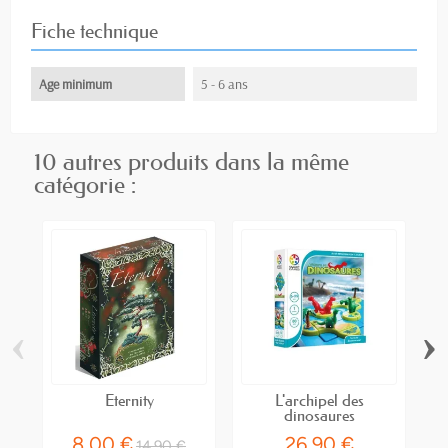
Fiche technique
Age minimum
5 - 6 ans
10 autres produits dans la même
catégorie :
‹
›
Eternity
L'archipel des
dinosaures
8,00 €
26,90 €
14,90 €