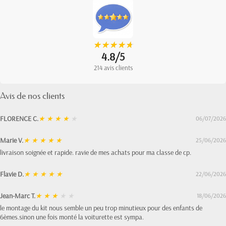
★
★
★
★
★
★
★
★
★
★
4.8/5
214 avis clients
Avis de nos clients
FLORENCE C.
★
★
★
★
★
06/07/2026
Marie V.
★
★
★
★
★
25/06/2026
livraison soignée et rapide. ravie de mes achats pour ma classe de cp.
Flavie D.
★
★
★
★
★
22/06/2026
Jean-Marc T.
★
★
★
★
★
18/06/2026
le montage du kit nous semble un peu trop minutieux pour des enfants de
6èmes.sinon une fois monté la voiturette est sympa.