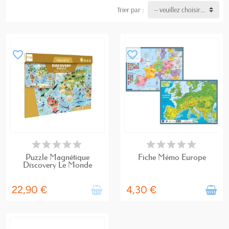
Trier par :
-- veuillez choisir --
favorite_border
favorite_border
RUPTURE DE STOCK
EN STOCK
Puzzle Magnétique
Fiche Mémo Europe
Discovery Le Monde
22,90 €
4,30 €