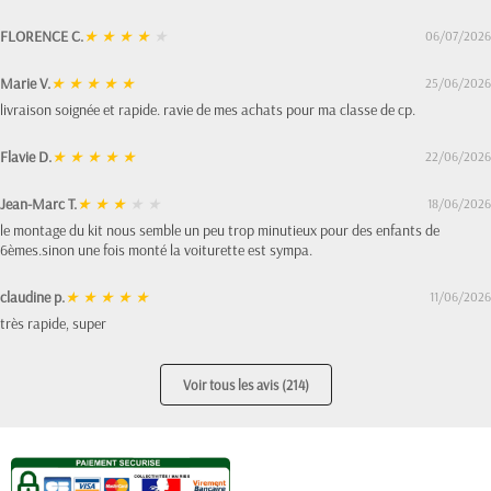
FLORENCE C.
★
★
★
★
★
06/07/2026
Marie V.
★
★
★
★
★
25/06/2026
livraison soignée et rapide. ravie de mes achats pour ma classe de cp.
Flavie D.
★
★
★
★
★
22/06/2026
Jean-Marc T.
★
★
★
★
★
18/06/2026
le montage du kit nous semble un peu trop minutieux pour des enfants de
6èmes.sinon une fois monté la voiturette est sympa.
claudine p.
★
★
★
★
★
11/06/2026
très rapide, super
Voir tous les avis (214)