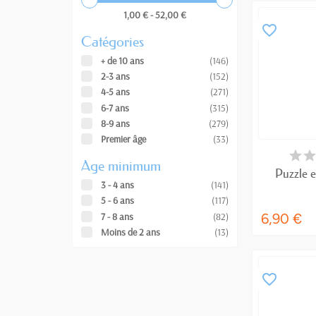
1,00 € - 52,00 €
favorite_border
Catégories
+ de 10 ans
(146)
2-3 ans
(152)
4-5 ans
(271)
6-7 ans
(315)
8-9 ans
(279)
Premier âge
(33)
RUPTUR
Age minimum
Puzzle e
3 - 4 ans
(141)
5 - 6 ans
(117)
7 - 8 ans
(82)
6,90 €
Moins de 2 ans
(13)
favorite_border