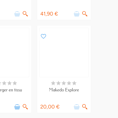
41,90 €
favorite_border
RTICLES EN STOCK
RUPTURE DE STOCK
ger en tissu
Makedo Explore
20,00 €