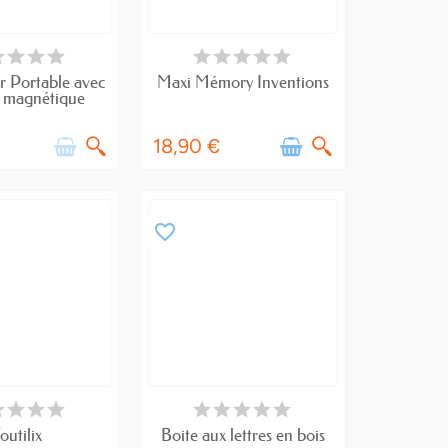
RE DE STOCK
EN STOCK
r Portable avec
Maxi Mémory Inventions
u magnétique
18,90 €
favorite_border
RE DE STOCK
RUPTURE DE STOCK
outilix
Boite aux lettres en bois