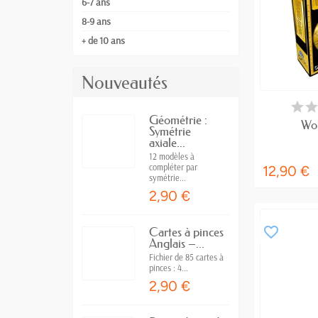
6-7 ans
8-9 ans
+ de 10 ans
Nouveautés
DERNIERS A
Géométrie :
Wo
Symétrie
axiale...
12 modèles à
compléter par
12,90 €
symétrie...
2,90 €
favorite_border
Cartes à pinces
Anglais –...
Fichier de 85 cartes à
pinces : 4...
2,90 €