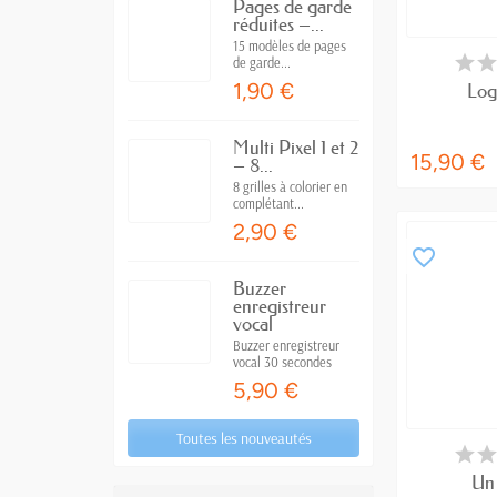
Pages de garde
réduites –...
15 modèles de pages
RUPTUR
de garde...
1,90 €
Log
Multi Pixel 1 et 2
15,90 €
– 8...
8 grilles à colorier en
complétant...
2,90 €
favorite_border
Buzzer
enregistreur
vocal
Buzzer enregistreur
vocal 30 secondes
5,90 €
Toutes les nouveautés
RUPTUR
Un