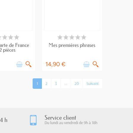
RE DE STOCK
RUPTURE DE STOCK
arte de France
Mes premières phrases
2 pièces
14,90 €
1
2
3
…
20
Suivant
Service client
4 h
Du lundi au vendredi de 9h à 18h