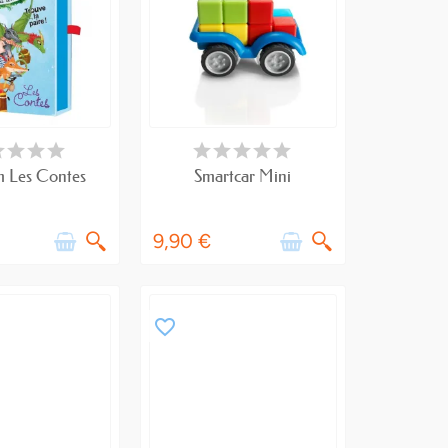
RE DE STOCK
RUPTURE DE STOCK
 Les Contes
Smartcar Mini
9,90 €
favorite_border