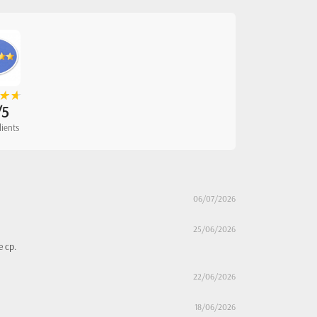
★
★
★
★
/5
lients
06/07/2026
25/06/2026
e cp.
22/06/2026
18/06/2026