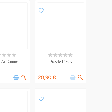
favorite_border
RTICLES EN STOCK
RUPTURE DE STOCK
y Art Game
Puzzle Pixels
20,90 €
favorite_border