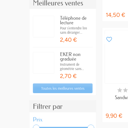
Meilleures ventes
14,50 €
Téléphone de
lecture
Pour s'entendre lire
sans déranger...
favorite_border
2,40 €
EKER non
graduée
Instrument de
géométrie sans...
2,70 €
Toutes les meilleures ventes
RUPTUR
Sandwi
Filtrer par
9,90 €
Prix