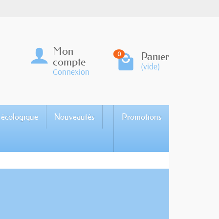
Mon
Panier
0
compte
(vide)
Connexion
 écologique
Nouveautés
Promotions