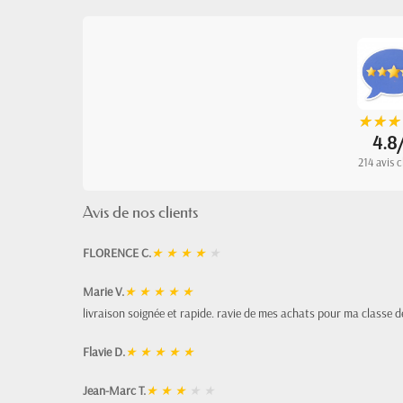
★
★
★
★
★
★
4.8
214 avis c
Avis de nos clients
FLORENCE C.
★
★
★
★
★
Marie V.
★
★
★
★
★
livraison soignée et rapide. ravie de mes achats pour ma classe d
Flavie D.
★
★
★
★
★
Jean-Marc T.
★
★
★
★
★