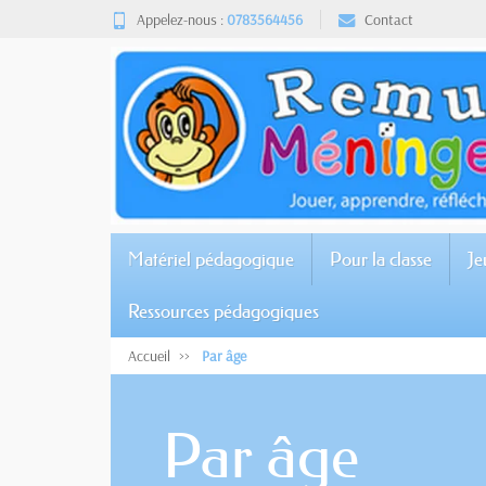
Appelez-nous :
0783564456
Contact
Matériel pédagogique
Pour la classe
Je
Ressources pédagogiques
Accueil
Par âge
Par âge