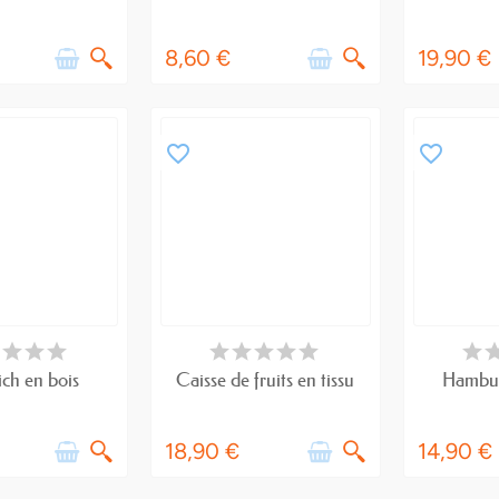
8,60 €
19,90 €
favorite_border
favorite_border
E DE STOCK
RUPTURE DE STOCK
DERNIERS A
ch en bois
Caisse de fruits en tissu
Hambur
18,90 €
14,90 €