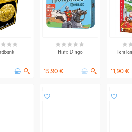
RTICLES EN STOCK
RUPTURE DE STOCK
RUPTU
rdbank
Histo Dingo
TamTam
15,90 €
11,90 €
favorite_border
favorite_border