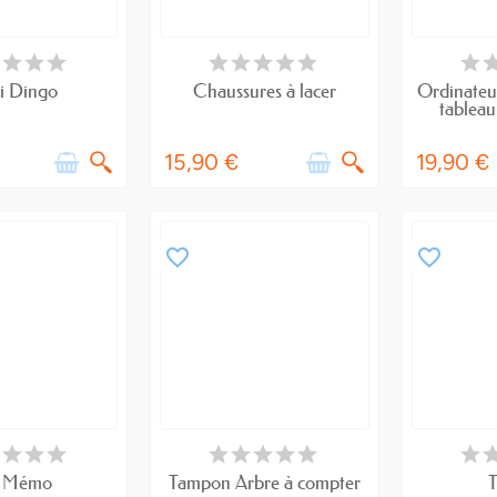
E DE STOCK
RUPTURE DE STOCK
RUPTU
i Dingo
Chaussures à lacer
Ordinateu
tablea
15,90 €
19,90 €
favorite_border
favorite_border
E DE STOCK
RUPTURE DE STOCK
RUPTU
 Mémo
Tampon Arbre à compter
T