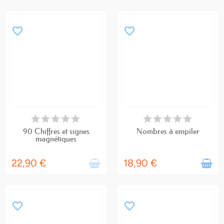
favorite_border
favorite_border
RUPTURE DE STOCK
DERNIERS ARTICLES EN STOCK
90 Chiffres et signes
Nombres à empiler
magnétiques
22,90 €
18,90 €
favorite_border
favorite_border