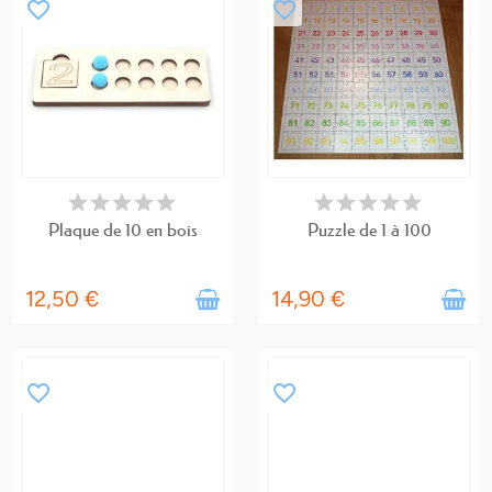
favorite_border
favorite_border
EN STOCK
EN STOCK
Plaque de 10 en bois
Puzzle de 1 à 100
12,50 €
14,90 €
favorite_border
favorite_border