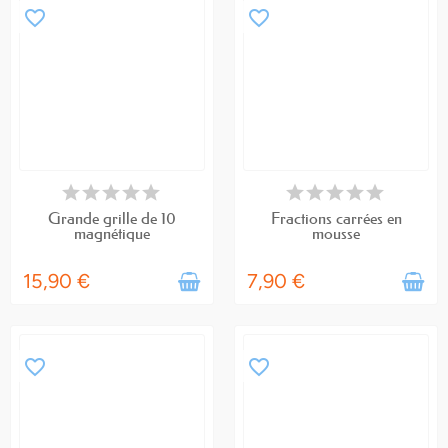
favorite_border
favorite_border
EN STOCK
EN STOCK
Grande grille de 10
Fractions carrées en
magnétique
mousse
15,90 €
7,90 €
favorite_border
favorite_border