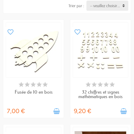
solide du nombre.
Trier par :
-- veuillez choisir --
favorite_border
favorite_border
DERNIERS ARTICLES EN STOCK
EN STOCK
Fusée de 10 en bois
32 chiffres et signes
mathématiques en bois
7,00 €
9,20 €