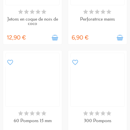
EN STOCK
EN STOCK
Jetons en coque de noix de
Perforatrice mains
coco
12,90 €
6,90 €
favorite_border
favorite_border
EN STOCK
EN STOCK
60 Pompons 15 mm
300 Pompons