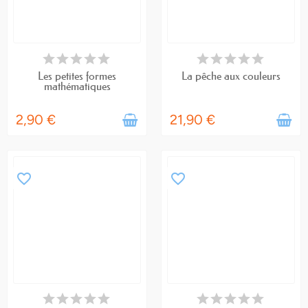
EN STOCK
EN STOCK
Les petites formes
La pêche aux couleurs
mathématiques
2,90 €
21,90 €
favorite_border
favorite_border
RUPTURE DE STOCK
RUPTURE DE STOCK