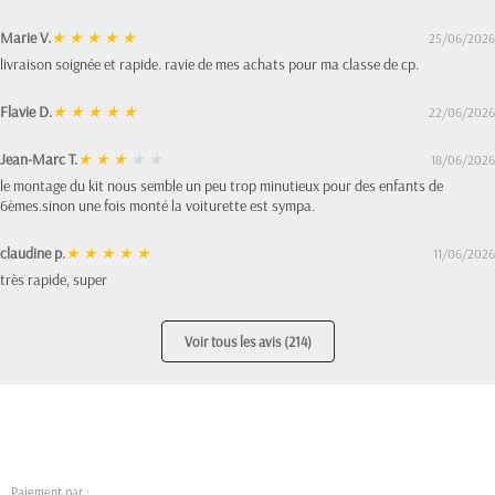
Marie V.
★
★
★
★
★
25/06/2026
livraison soignée et rapide. ravie de mes achats pour ma classe de cp.
Flavie D.
★
★
★
★
★
22/06/2026
Jean-Marc T.
★
★
★
★
★
18/06/2026
le montage du kit nous semble un peu trop minutieux pour des enfants de
6èmes.sinon une fois monté la voiturette est sympa.
claudine p.
★
★
★
★
★
11/06/2026
très rapide, super
Voir tous les avis (214)
Paiement par :