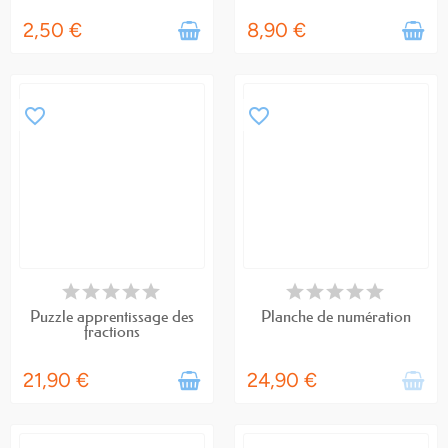
2,50 €
8,90 €
favorite_border
favorite_border
EN STOCK
RUPTURE DE STOCK
Puzzle apprentissage des
Planche de numération
fractions
21,90 €
24,90 €