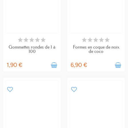
EN STOCK
EN STOCK
Gommettes rondes de 1 à
Formes en coque de noix
100
de coco
1,90 €
6,90 €
favorite_border
favorite_border