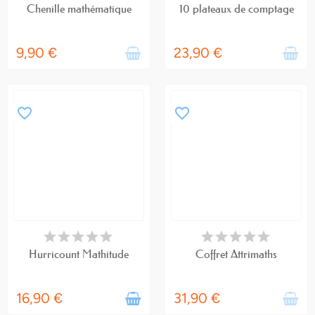
Chenille mathématique
10 plateaux de comptage
9,90 €
23,90 €
favorite_border
favorite_border
EN STOCK
RUPTURE DE STOCK
Hurricount Mathitude
Coffret Attrimaths
16,90 €
31,90 €