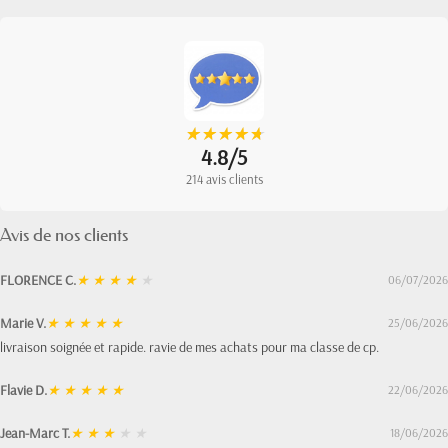
★
★
★
★
★
★
★
★
★
★
4.8/5
214 avis clients
Avis de nos clients
FLORENCE C.
★
★
★
★
★
06/07/2026
Marie V.
★
★
★
★
★
25/06/2026
livraison soignée et rapide. ravie de mes achats pour ma classe de cp.
Flavie D.
★
★
★
★
★
22/06/2026
Jean-Marc T.
★
★
★
★
★
18/06/2026