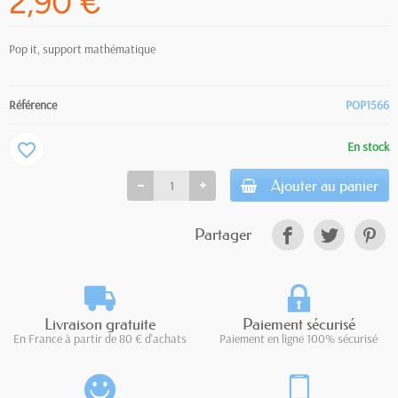
2,90 €
Pop it, support mathématique
Référence
POP1566
En stock
favorite_border
Ajouter au panier
Partager
Livraison gratuite
Paiement sécurisé
En France à partir de 80 € d'achats
Paiement en ligne 100% sécurisé