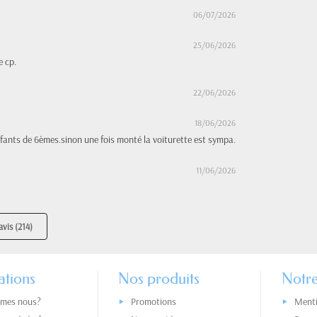
06/07/2026
25/06/2026
e cp.
22/06/2026
18/06/2026
fants de 6èmes.sinon une fois monté la voiturette est sympa.
11/06/2026
avis (214)
ations
Nos produits
Notre
mes nous?
Promotions
Menti