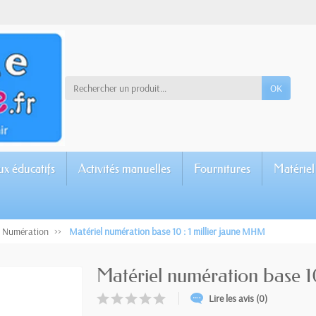
OK
ux éducatifs
Activités manuelles
Fournitures
Matériel
Numération
Matériel numération base 10 : 1 millier jaune MHM
Matériel numération base 1
Lire les avis (0)