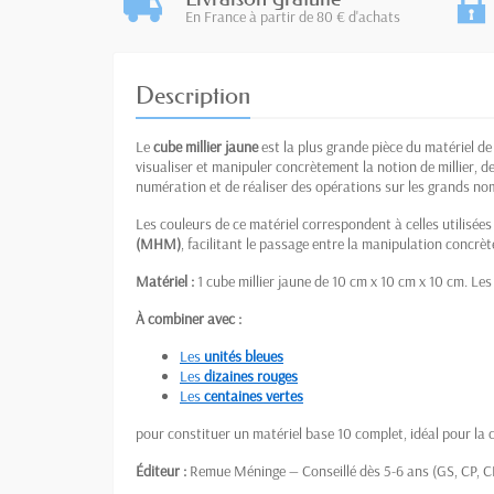
En France à partir de 80 € d'achats
Description
Le
cube millier jaune
est la plus grande pièce du matériel d
visualiser et manipuler concrètement la notion de millier, d
numération et de réaliser des opérations sur les grands no
Les couleurs de ce matériel correspondent à celles utilisée
(MHM)
, facilitant le passage entre la manipulation concrèt
Matériel :
1 cube millier jaune de 10 cm x 10 cm x 10 cm. Les
À combiner avec :
Les
unités bleues
Les
dizaines rouges
Les
centaines vertes
pour constituer un matériel base 10 complet, idéal pour la 
Éditeur :
Remue Méninge — Conseillé dès 5-6 ans (GS, CP, C