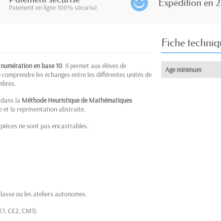
Expédition en 2
Paiement en ligne 100% sécurisé
Fiche techniq
e
numération en base 10
. Il permet aux élèves de
Age minimum
e comprendre les échanges entre les différentes unités de
mbres.
s dans la
Méthode Heuristique de Mathématiques
e et la représentation abstraite.
 pièces ne sont pas encastrables.
classe ou les ateliers autonomes.
E1, CE2, CM1).