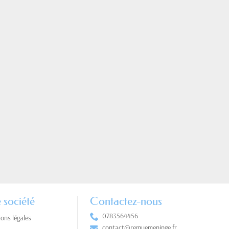
 société
Contactez-nous
0783564456
ons légales
contact@remuemeninge.fr