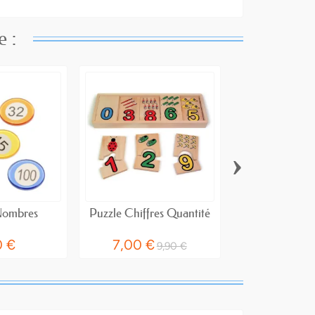
e :
›
 Nombres
Puzzle Chiffres Quantité
Schubitrix 
Comptes Ch
0 €
7,00 €
19,90
9,90 €