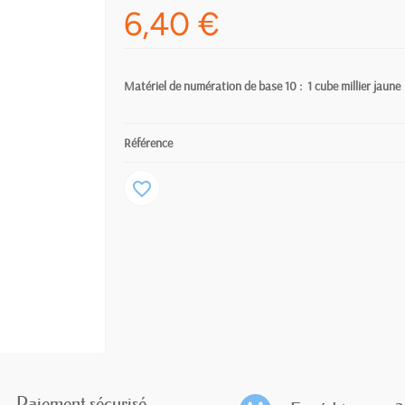
6,40 €
Matériel de numération de base 10 : 1 cube millier jaune
Référence
favorite_border
Paiement sécurisé