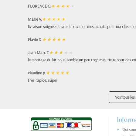
FLORENCE C.
★
★
★
★
★
Marie V.
★
★
★
★
★
livraison soignée et rapide. ravie de mes achats pour ma classe d
Flavie D.
★
★
★
★
★
Jean-Marc T.
★
★
★
★
★
le montage du kit nous semble un peu trop minutieux pour des en
claudine p.
★
★
★
★
★
très rapide, super
Voir tous les 
Inform
Qui som