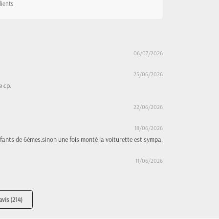
lients
06/07/2026
25/06/2026
e cp.
22/06/2026
18/06/2026
fants de 6èmes.sinon une fois monté la voiturette est sympa.
11/06/2026
avis (214)