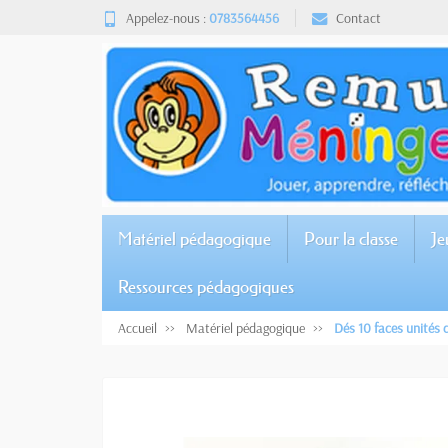
Appelez-nous :
0783564456
Contact
Matériel pédagogique
Pour la classe
Je
Ressources pédagogiques
Accueil
Matériel pédagogique
Dés 10 faces unités d