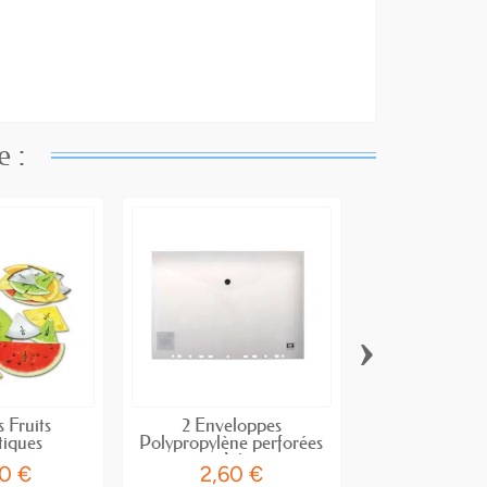
e :
›
s Fruits
2 Enveloppes
Mallette 
iques
Polypropylène perforées
A4
0 €
2,60 €
5,52 €
6