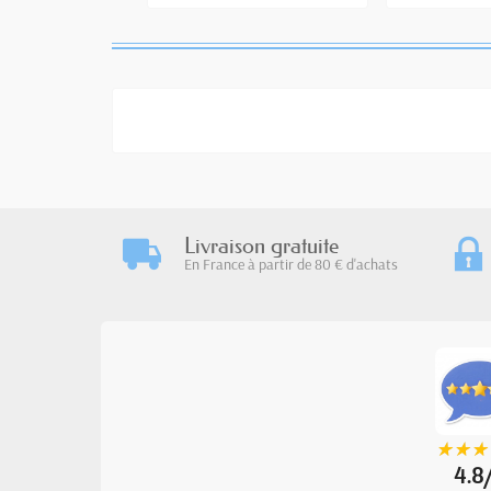
Livraison gratuite
En France à partir de 80 € d'achats
★
★
★
★
★
★
4.8