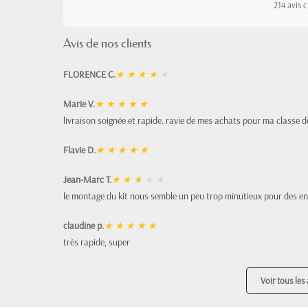
214 avis c
Avis de nos clients
FLORENCE C.
★
★
★
★
★
Marie V.
★
★
★
★
★
livraison soignée et rapide. ravie de mes achats pour ma classe d
Flavie D.
★
★
★
★
★
Jean-Marc T.
★
★
★
★
★
le montage du kit nous semble un peu trop minutieux pour des en
claudine p.
★
★
★
★
★
très rapide, super
Voir tous les 