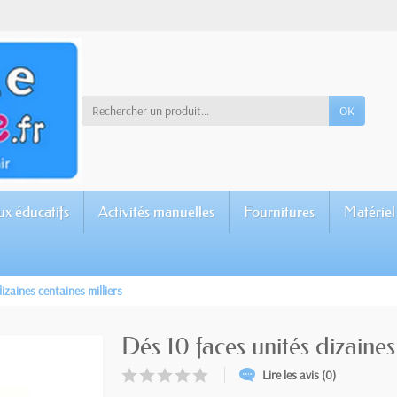
OK
ux éducatifs
Activités manuelles
Fournitures
Matériel
izaines centaines milliers
Dés 10 faces unités dizaines
Lire les avis (0)