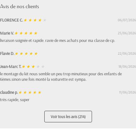
Avis de nos clients
FLORENCE C.
★
★
★
★
★
06/07/2026
Marie V.
★
★
★
★
★
25/06/2026
livraison soignée et rapide. ravie de mes achats pour ma classe de cp.
Flavie D.
★
★
★
★
★
22/06/2026
Jean-Marc T.
★
★
★
★
★
18/06/2026
le montage du kit nous semble un peu trop minutieux pour des enfants de
6èmes.sinon une fois monté la voiturette est sympa.
claudine p.
★
★
★
★
★
11/06/2026
très rapide, super
Voir tous les avis (214)