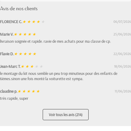
Avis de nos clients
FLORENCE C.
★
★
★
★
★
06/07/2026
Marie V.
★
★
★
★
★
25/06/2026
livraison soignée et rapide. ravie de mes achats pour ma classe de cp.
Flavie D.
★
★
★
★
★
22/06/2026
Jean-Marc T.
★
★
★
★
★
18/06/2026
le montage du kit nous semble un peu trop minutieux pour des enfants de
6èmes.sinon une fois monté la voiturette est sympa.
claudine p.
★
★
★
★
★
11/06/2026
très rapide, super
Voir tous les avis (214)