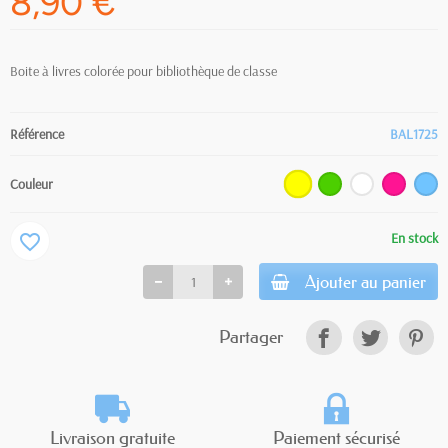
8,90 €
Boite à livres colorée pour bibliothèque de classe
Référence
BAL1725
Couleur
En stock
favorite_border
Ajouter au panier
Partager
Livraison gratuite
Paiement sécurisé