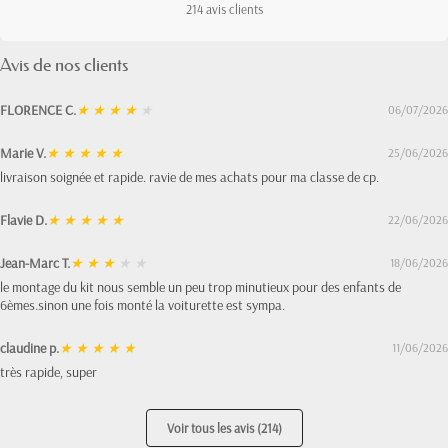
214 avis clients
Avis de nos clients
FLORENCE C.
★
★
★
★
★
06/07/2026
Marie V.
★
★
★
★
★
25/06/2026
livraison soignée et rapide. ravie de mes achats pour ma classe de cp.
Flavie D.
★
★
★
★
★
22/06/2026
Jean-Marc T.
★
★
★
★
★
18/06/2026
le montage du kit nous semble un peu trop minutieux pour des enfants de
6èmes.sinon une fois monté la voiturette est sympa.
claudine p.
★
★
★
★
★
11/06/2026
très rapide, super
Voir tous les avis (214)