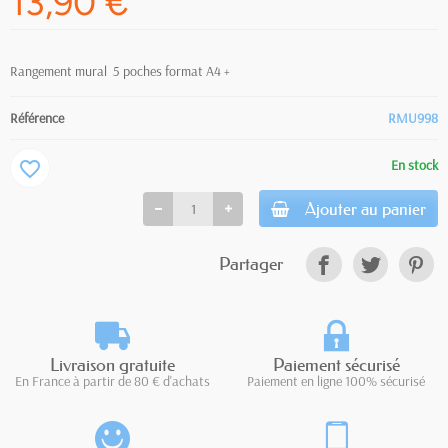
13,90 €
Rangement mural
5 poches format A4 +
Référence
RMU998
En stock
favorite_border
Ajouter au panier
Partager
Livraison gratuite
Paiement sécurisé
En France à partir de 80 € d'achats
Paiement en ligne 100% sécurisé