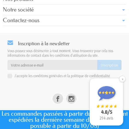
Notre société
Contactez-nous
Inscription à la newsletter
Vous pouvez vous désinscrire à tout moment. Vous trouverez pour cela nos
informations de contact dans les conditions d'utilisation du site.
J'accepte les conditions générales et la politique de confidentialité
×
★
★
★
★
★
★
★
★
★
★
4.8/5
Les commandes passées à partir du 7 juillet seront
214 avis
expédiées la dernière semaine d'août. (envoi
Copyright © 2026 - Design by
Prestacrea
- Ecommerce software by
PrestaShop™
possible à partir du 10/08)