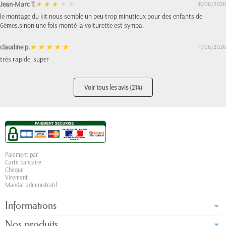
Jean-Marc T.
★
★
★
★
★
18/06/2026
le montage du kit nous semble un peu trop minutieux pour des enfants de
6èmes.sinon une fois monté la voiturette est sympa.
claudine p.
★
★
★
★
★
11/06/2026
très rapide, super
Voir tous les avis (214)
Paiement par :
Carte bancaire
Chèque
Virement
Mandat administratif
Informations
Nos produits