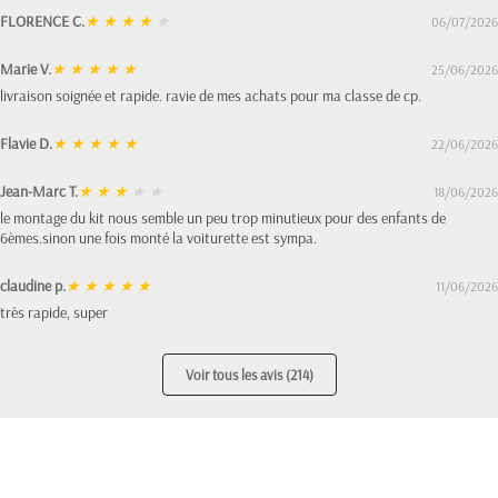
FLORENCE C.
★
★
★
★
★
06/07/2026
Marie V.
★
★
★
★
★
25/06/2026
livraison soignée et rapide. ravie de mes achats pour ma classe de cp.
Flavie D.
★
★
★
★
★
22/06/2026
Jean-Marc T.
★
★
★
★
★
18/06/2026
le montage du kit nous semble un peu trop minutieux pour des enfants de
6èmes.sinon une fois monté la voiturette est sympa.
claudine p.
★
★
★
★
★
11/06/2026
très rapide, super
Voir tous les avis (214)