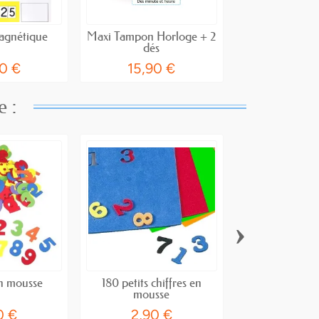
agnétique
Maxi Tampon Horloge + 2
Tampon Horlo
dés
encreur – Lec
0 €
15,90 €
7,90
e :
›
en mousse
180 petits chiffres en
Kit sciences 
mousse
d'expéri
0 €
2,90 €
4,90