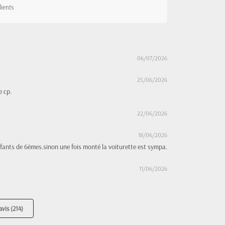
lients
06/07/2026
25/06/2026
e cp.
22/06/2026
18/06/2026
fants de 6èmes.sinon une fois monté la voiturette est sympa.
11/06/2026
avis (214)