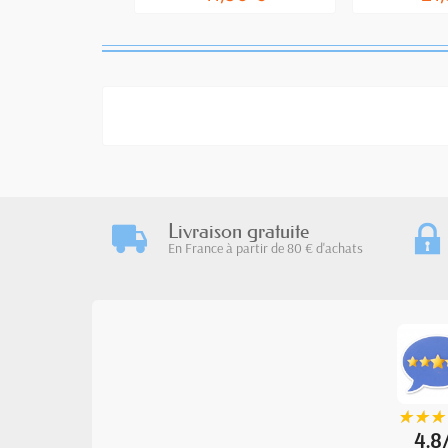
Livraison gratuite
En France à partir de 80 € d'achats
★
★
★
★
★
★
4.8