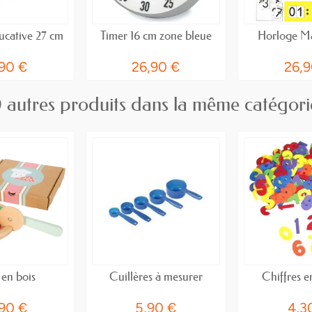
ucative 27 cm
Timer 16 cm zone bleue
Horloge M
,90 €
26,90 €
26,9
 autres produits dans la même catégori
 en bois
Cuillères à mesurer
Chiffres 
,90 €
5,90 €
4,3