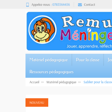
Appelez-nous :
0783564456
Contact
Matériel pédagogique
Pour la classe
Je
Ressources pédagogiques
Accueil
Matériel pédagogique
Sablier pour la clas
NOUVEAU