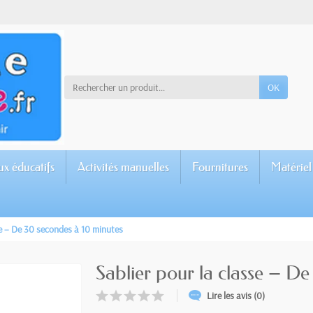
OK
ux éducatifs
Activités manuelles
Fournitures
Matériel
se – De 30 secondes à 10 minutes
Sablier pour la classe – D
Lire les avis (0)