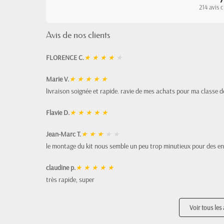
214 avis c
Avis de nos clients
FLORENCE C.
★
★
★
★
★
Marie V.
★
★
★
★
★
livraison soignée et rapide. ravie de mes achats pour ma classe d
Flavie D.
★
★
★
★
★
Jean-Marc T.
★
★
★
★
★
le montage du kit nous semble un peu trop minutieux pour des en
claudine p.
★
★
★
★
★
très rapide, super
Voir tous les 