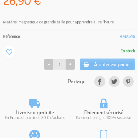
26,90 €
Matériel magnétique de grande taille pour apprendre à lire l’heure
Référence
HMA646
En stock
favorite_border
Ajouter au panier
Partager
Livraison gratuite
Paiement sécurisé
En France à partir de 80 € d'achats
Paiement en ligne 100% sécurisé