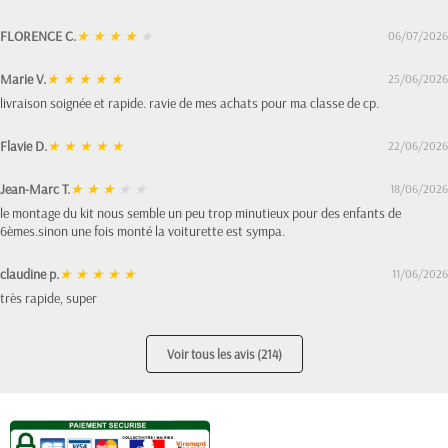
FLORENCE C.
★
★
★
★
★
06/07/2026
Marie V.
★
★
★
★
★
25/06/2026
livraison soignée et rapide. ravie de mes achats pour ma classe de cp.
Flavie D.
★
★
★
★
★
22/06/2026
Jean-Marc T.
★
★
★
★
★
18/06/2026
le montage du kit nous semble un peu trop minutieux pour des enfants de
6èmes.sinon une fois monté la voiturette est sympa.
claudine p.
★
★
★
★
★
11/06/2026
très rapide, super
Voir tous les avis (214)