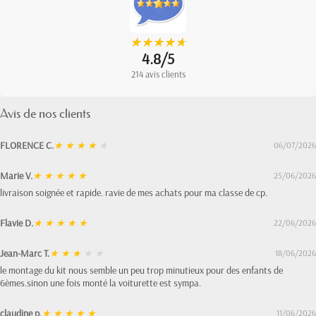
★
★
★
★
★
★
★
★
★
★
4.8/5
214 avis clients
Avis de nos clients
FLORENCE C.
★
★
★
★
★
06/07/2026
Marie V.
★
★
★
★
★
25/06/2026
livraison soignée et rapide. ravie de mes achats pour ma classe de cp.
Flavie D.
★
★
★
★
★
22/06/2026
Jean-Marc T.
★
★
★
★
★
18/06/2026
le montage du kit nous semble un peu trop minutieux pour des enfants de
6èmes.sinon une fois monté la voiturette est sympa.
claudine p.
★
★
★
★
★
11/06/2026