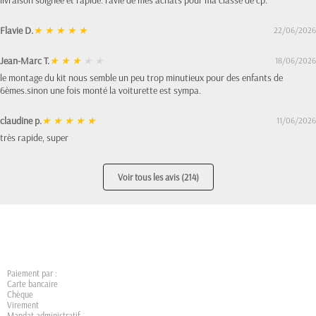
Flavie D.
★
★
★
★
★
22/06/2026
Jean-Marc T.
★
★
★
★
★
18/06/2026
le montage du kit nous semble un peu trop minutieux pour des enfants de
6èmes.sinon une fois monté la voiturette est sympa.
claudine p.
★
★
★
★
★
11/06/2026
très rapide, super
Voir tous les avis (214)
Paiement par :
Carte bancaire
Chèque
Virement
Mandat administratif