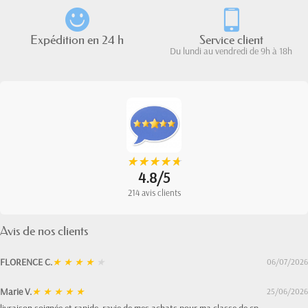
Expédition en 24 h
Service client
Du lundi au vendredi de 9h à 18h
★
★
★
★
★
★
★
★
★
★
4.8/5
214 avis clients
Avis de nos clients
FLORENCE C.
★
★
★
★
★
06/07/2026
Marie V.
★
★
★
★
★
25/06/2026
livraison soignée et rapide. ravie de mes achats pour ma classe de cp.