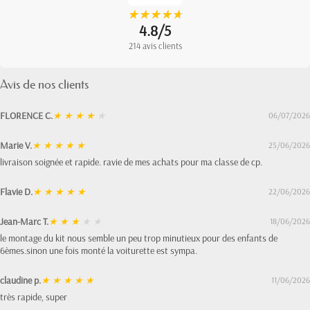
★
★
★
★
★
★
★
★
★
★
4.8/5
214 avis clients
Avis de nos clients
FLORENCE C.
★
★
★
★
★
06/07/2026
Marie V.
★
★
★
★
★
25/06/2026
livraison soignée et rapide. ravie de mes achats pour ma classe de cp.
Flavie D.
★
★
★
★
★
22/06/2026
Jean-Marc T.
★
★
★
★
★
18/06/2026
le montage du kit nous semble un peu trop minutieux pour des enfants de
6èmes.sinon une fois monté la voiturette est sympa.
claudine p.
★
★
★
★
★
11/06/2026
très rapide, super