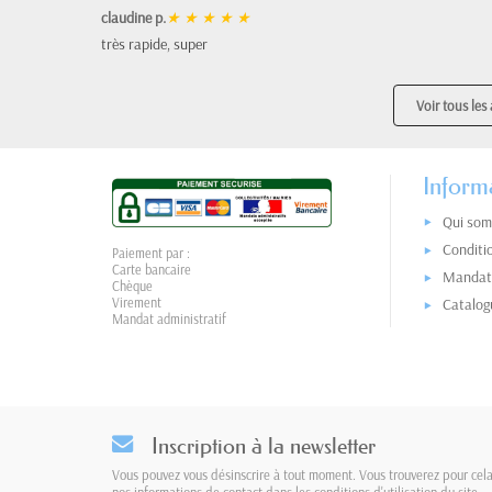
claudine p.
★
★
★
★
★
très rapide, super
Voir tous les 
Inform
Qui som
Conditi
Paiement par :
Carte bancaire
Mandat 
Chèque
Virement
Catalog
Mandat administratif
Inscription à la newsletter
Vous pouvez vous désinscrire à tout moment. Vous trouverez pour cel
nos informations de contact dans les conditions d'utilisation du site.