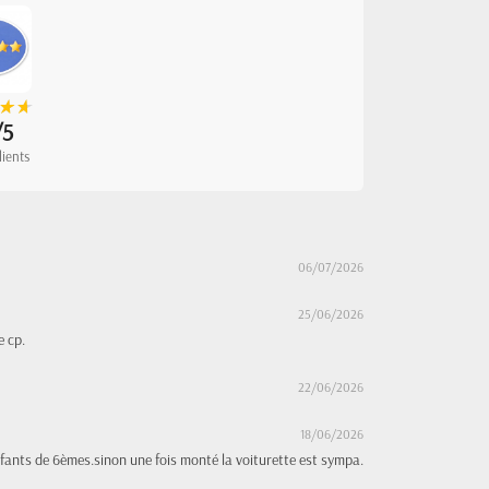
★
★
★
★
/5
lients
06/07/2026
25/06/2026
e cp.
22/06/2026
18/06/2026
fants de 6èmes.sinon une fois monté la voiturette est sympa.