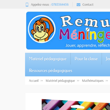
Appelez-nous :
0783564456
Contact
Matériel pédagogique
Pour la classe
Je
Ressources pédagogiques
Accueil
Matériel pédagogique
Mathématiques