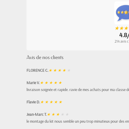
★
★
★
★
★
★
4.8
214 avis c
Avis de nos clients
FLORENCE C.
★
★
★
★
★
Marie V.
★
★
★
★
★
livraison soignée et rapide. ravie de mes achats pour ma classe d
Flavie D.
★
★
★
★
★
Jean-Marc T.
★
★
★
★
★
le montage du kit nous semble un peu trop minutieux pour des en