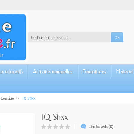
OK
ux éducatifs
Activités manuelles
Fournitures
Matériel
Logique
IQ Stixx
IQ Stixx
Lire les avis (0)