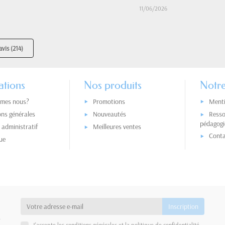
11/06/2026
avis (214)
ations
Nos produits
Notre
mes nous?
Promotions
Menti
ons générales
Nouveautés
Resso
pédagogi
administratif
Meilleures ventes
Conta
ue
a