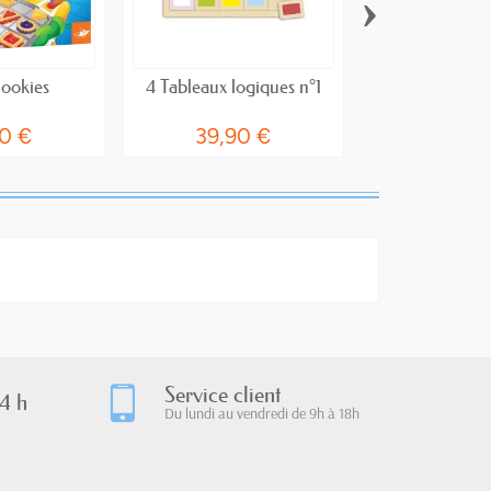
›
ookies
4 Tableaux logiques n°1
Koala Cha
0 €
39,90 €
9,00 €
1
Service client
4 h
Du lundi au vendredi de 9h à 18h