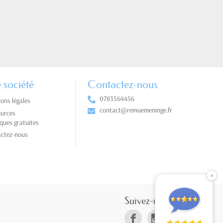
 société
Contactez-nous
0783564456
ons légales
contact@remuemeninge.fr
urces
ques gratuites
ctez-nous
×
Suivez-nous
★
★
★
★
★
★
★
★
★
★