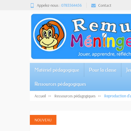
Appelez-nous :
0783564456
Contact
Matériel pédagogique
Pour la classe
Je
Ressources pédagogiques
Accueil
Ressources pédagogiques
Reproduction d'a
NOUVEAU