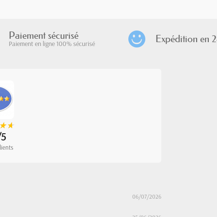
Paiement sécurisé
Expédition en 2
Paiement en ligne 100% sécurisé
★
★
★
★
/5
lients
06/07/2026