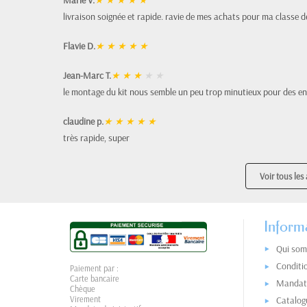
Marie V.
★
★
★
★
★
livraison soignée et rapide. ravie de mes achats pour ma classe d
Flavie D.
★
★
★
★
★
Jean-Marc T.
★
★
★
★
★
le montage du kit nous semble un peu trop minutieux pour des en
claudine p.
★
★
★
★
★
très rapide, super
Voir tous les 
Inform
Qui som
Conditi
Paiement par :
Carte bancaire
Mandat 
Chèque
Virement
Catalog