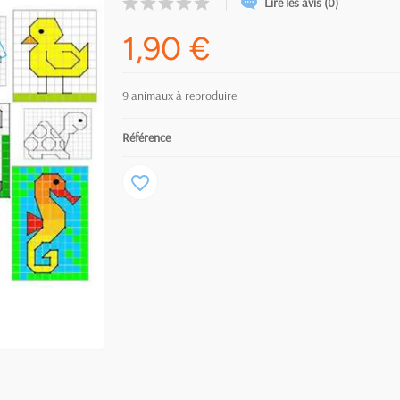
Lire les avis (0)
1,90 €
9 animaux à reproduire
Référence
favorite_border