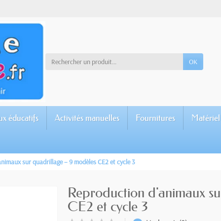
OK
ux éducatifs
Activités manuelles
Fournitures
Matériel
nimaux sur quadrillage – 9 modèles CE2 et cycle 3
Reproduction d'animaux su
CE2 et cycle 3