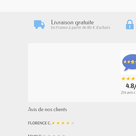
Livraison gratuite
En France à partir de 80 € d'achats
★
★
★
★
★
★
4.8
214 avis c
Avis de nos clients
FLORENCE C.
★
★
★
★
★