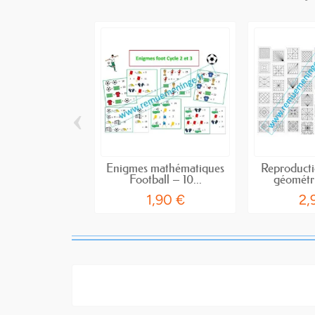
‹
Énigmes mathématiques
Reproducti
Football – 10...
géométri
1,90 €
2,