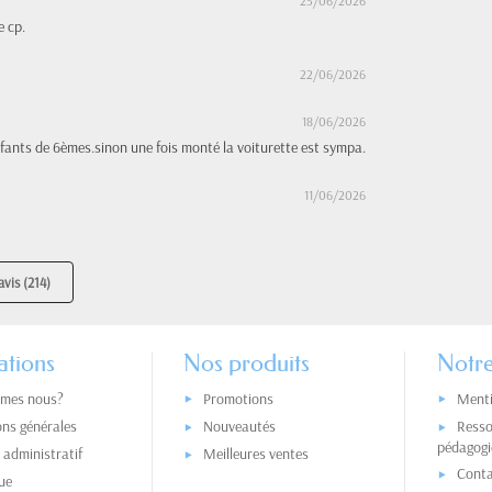
25/06/2026
e cp.
22/06/2026
18/06/2026
fants de 6èmes.sinon une fois monté la voiturette est sympa.
11/06/2026
avis (214)
ations
Nos produits
Notre
mes nous?
Promotions
Menti
ons générales
Nouveautés
Resso
pédagogi
administratif
Meilleures ventes
Conta
ue