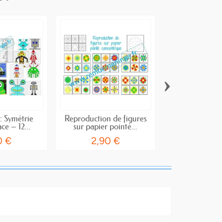
›
: Symétrie
Reproduction de figures
Géométrie : 
ce – 12...
sur papier pointé...
axiale Animau
0 €
2,90 €
2,90