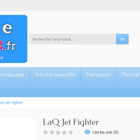
OK
ux éducatifs
Activités manuelles
Fournitures
Matériel
aQ Jet Fighter
LaQ Jet Fighter
Lire les avis (0)