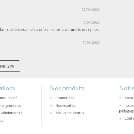
22/06/2026
18/06/2026
fants de 6èmes.sinon une fois monté la voiturette est sympa.
11/06/2026
avis (214)
ations
Nos produits
Notre
mes nous?
Promotions
Menti
ons générales
Nouveautés
Resso
pédagogi
administratif
Meilleures ventes
Conta
ue