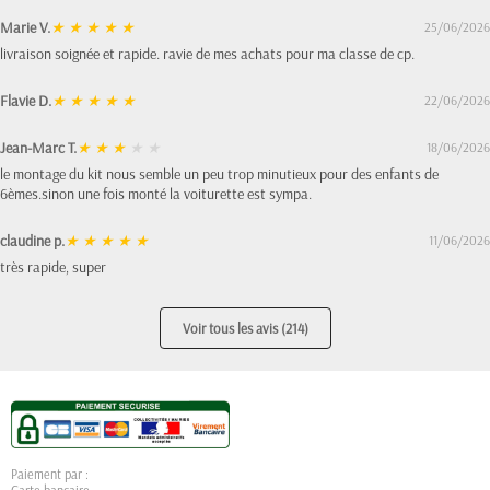
Marie V.
★
★
★
★
★
25/06/2026
livraison soignée et rapide. ravie de mes achats pour ma classe de cp.
Flavie D.
★
★
★
★
★
22/06/2026
Jean-Marc T.
★
★
★
★
★
18/06/2026
le montage du kit nous semble un peu trop minutieux pour des enfants de
6èmes.sinon une fois monté la voiturette est sympa.
claudine p.
★
★
★
★
★
11/06/2026
très rapide, super
Voir tous les avis (214)
Paiement par :