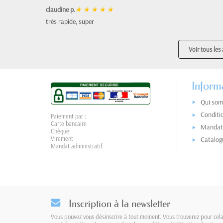
claudine p.
★
★
★
★
★
très rapide, super
Voir tous les 
Inform
Qui som
Conditi
Paiement par :
Carte bancaire
Mandat 
Chèque
Virement
Catalog
Mandat administratif
Inscription à la newsletter
Vous pouvez vous désinscrire à tout moment. Vous trouverez pour cel