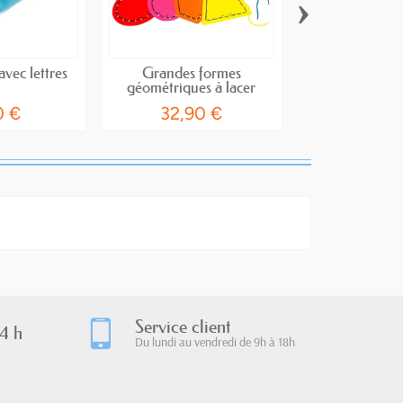
›
avec lettres
Grandes formes
Cœurs en f
géométriques à lacer
0 €
32,90 €
4,50
Service client
4 h
Du lundi au vendredi de 9h à 18h