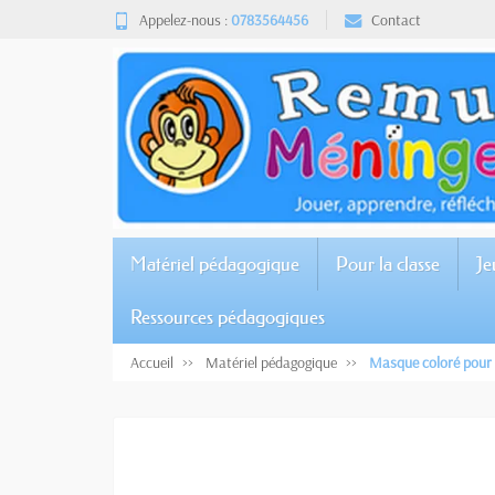
Appelez-nous :
0783564456
Contact
Matériel pédagogique
Pour la classe
Je
Ressources pédagogiques
Accueil
Matériel pédagogique
Masque coloré pour 