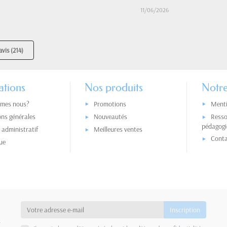
11/06/2026
avis (214)
ations
Nos produits
Notre
mes nous?
Promotions
Menti
ons générales
Nouveautés
Resso
pédagogi
administratif
Meilleures ventes
Conta
ue
a