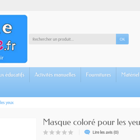
OK
ux éducatifs
Activités manuelles
Fournitures
Matériel
les yeux
Masque coloré pour les ye
Lire les avis (0)