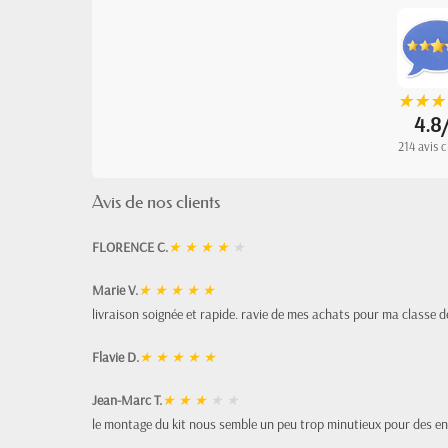
★
★
★
★
★
★
4.8
214 avis c
Avis de nos clients
FLORENCE C.
★
★
★
★
★
Marie V.
★
★
★
★
★
livraison soignée et rapide. ravie de mes achats pour ma classe d
Flavie D.
★
★
★
★
★
Jean-Marc T.
★
★
★
★
★
le montage du kit nous semble un peu trop minutieux pour des en