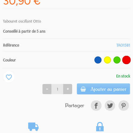
30,90 €
Tabouret oscillant Otto
Conseillé à partir de 5 ans
Référence
TAO1581
Couleur
En stock
favorite_border
Ajouter au panier
Partager