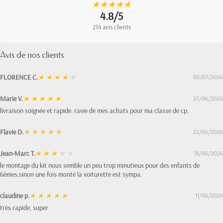
★
★
★
★
★
★
★
★
★
★
4.8/5
214 avis clients
Avis de nos clients
FLORENCE C.
★
★
★
★
★
06/07/2026
Marie V.
★
★
★
★
★
25/06/2026
livraison soignée et rapide. ravie de mes achats pour ma classe de cp.
Flavie D.
★
★
★
★
★
22/06/2026
Jean-Marc T.
★
★
★
★
★
18/06/2026
le montage du kit nous semble un peu trop minutieux pour des enfants de
6èmes.sinon une fois monté la voiturette est sympa.
claudine p.
★
★
★
★
★
11/06/2026
très rapide, super