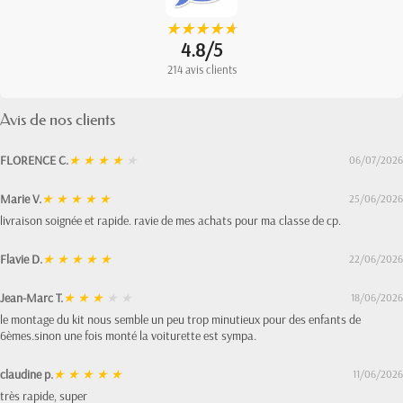
★
★
★
★
★
★
★
★
★
★
4.8/5
214 avis clients
Avis de nos clients
FLORENCE C.
★
★
★
★
★
06/07/2026
Marie V.
★
★
★
★
★
25/06/2026
livraison soignée et rapide. ravie de mes achats pour ma classe de cp.
Flavie D.
★
★
★
★
★
22/06/2026
Jean-Marc T.
★
★
★
★
★
18/06/2026
le montage du kit nous semble un peu trop minutieux pour des enfants de
6èmes.sinon une fois monté la voiturette est sympa.
claudine p.
★
★
★
★
★
11/06/2026
très rapide, super