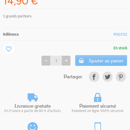
14,90 €
5 grands pochoirs
Référence
POG1112
En stock
favorite_border
Ajouter au panier
Partager
Livraison gratuite
Paiement sécurisé
En France à partir de 80 € d'achats
Paiement en ligne 100% sécurisé