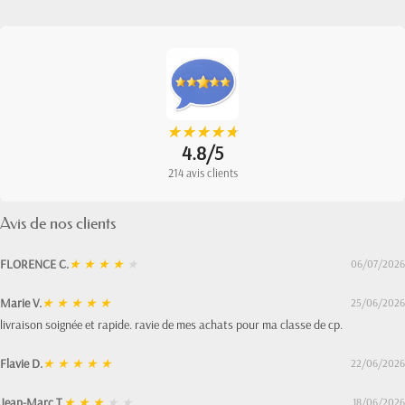
★
★
★
★
★
★
★
★
★
★
4.8/5
214 avis clients
Avis de nos clients
FLORENCE C.
★
★
★
★
★
06/07/2026
Marie V.
★
★
★
★
★
25/06/2026
livraison soignée et rapide. ravie de mes achats pour ma classe de cp.
Flavie D.
★
★
★
★
★
22/06/2026
Jean-Marc T.
★
★
★
★
★
18/06/2026