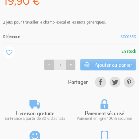
19,90 €
2 jeux pour travailler le champ lexical et les mots génériques.
Référence
SCO1353
En stock
favorite_border
Ajouter au panier
Partager
Livraison gratuite
Paiement sécurisé
En France à partir de 80 € d'achats
Paiement en ligne 100% sécurisé