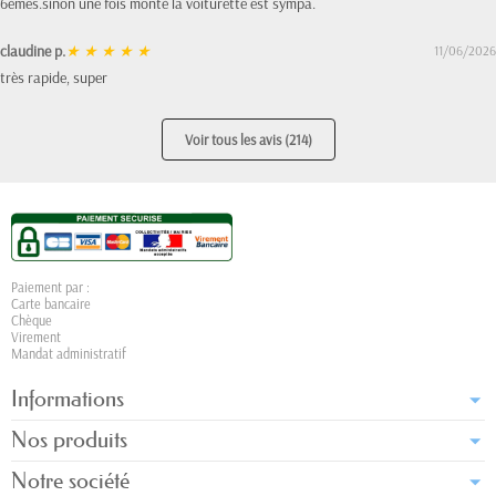
6èmes.sinon une fois monté la voiturette est sympa.
claudine p.
★
★
★
★
★
11/06/2026
très rapide, super
Voir tous les avis (214)
Paiement par :
Carte bancaire
Chèque
Virement
Mandat administratif
Informations
Nos produits
Notre société