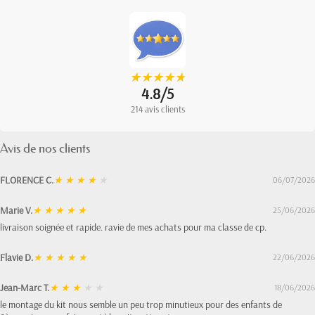
★
★
★
★
★
★
★
★
★
★
4.8/5
214 avis clients
Avis de nos clients
FLORENCE C.
★
★
★
★
★
06/07/2026
Marie V.
★
★
★
★
★
25/06/2026
livraison soignée et rapide. ravie de mes achats pour ma classe de cp.
Flavie D.
★
★
★
★
★
22/06/2026
Jean-Marc T.
★
★
★
★
★
18/06/2026
le montage du kit nous semble un peu trop minutieux pour des enfants de