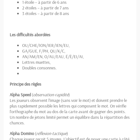
1 étoile – à partir de 6 ans
2 étoiles – à partir de 7 ans
3 étoiles – à partir de 8 ans
Les difficultés abordées
OU/CHE/ION/IER/IEN/EU,
GA/GUE, F/PH, QU/K/C,
AN/AM/EN, O/AU/EAU, É/È/EI/AI,
Lettres muettes,
Doubles consonnes.
Principe des règles
Alpha Speed
(
observation-rapidité
)
Les joueurs observent l’image (sans voir le mot) et doivent prendre le
plus rapidement possible les lettres qui composent le mot. On vérifie
l’orthographe du mot au dos de la carte avant de gagner des points.
Un nombre de jetons limité permet un équilibre dans la répartition des
chances.
Alpha Domino
(
réflexion-tactique
)
Chaque joueur reçoit 5 images. L’objectif est de poser une carte à côté