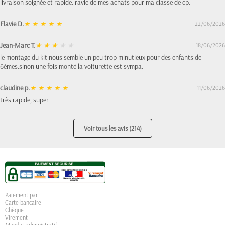
livraison soignée et rapide. ravie de mes achats pour ma classe de cp.
Flavie D.
★
★
★
★
★
22/06/2026
Jean-Marc T.
★
★
★
★
★
18/06/2026
le montage du kit nous semble un peu trop minutieux pour des enfants de
6èmes.sinon une fois monté la voiturette est sympa.
claudine p.
★
★
★
★
★
11/06/2026
très rapide, super
Voir tous les avis (214)
Paiement par :
Carte bancaire
Chèque
Virement