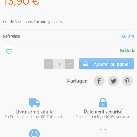
13,90 €
Lot de 3 tampons Encouragements
Référence
TAE1074
En stock
favorite_border
Ajouter au panier
Partager
Livraison gratuite
Paiement sécurisé
En France à partir de 80 € d'achats
Paiement en ligne 100% sécurisé