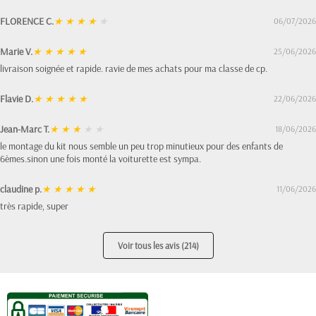
FLORENCE C.
★
★
★
★
★
06/07/2026
Marie V.
★
★
★
★
★
25/06/2026
livraison soignée et rapide. ravie de mes achats pour ma classe de cp.
Flavie D.
★
★
★
★
★
22/06/2026
Jean-Marc T.
★
★
★
★
★
18/06/2026
le montage du kit nous semble un peu trop minutieux pour des enfants de
6èmes.sinon une fois monté la voiturette est sympa.
claudine p.
★
★
★
★
★
11/06/2026
très rapide, super
Voir tous les avis (214)