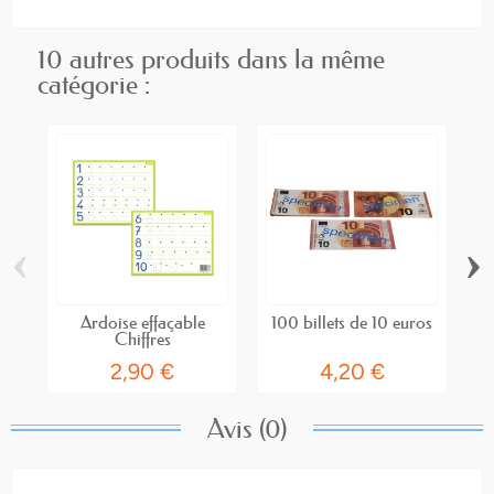
10 autres produits dans la même
catégorie :
‹
›
Ardoise effaçable
100 billets de 10 euros
L
Chiffres
2,90 €
4,20 €
Avis (0)