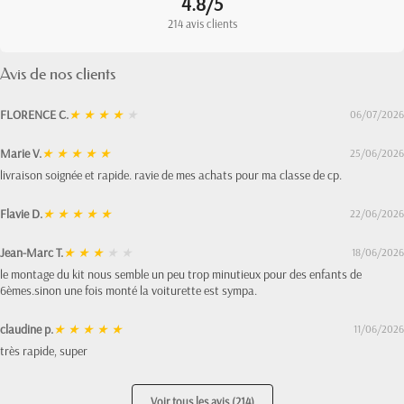
4.8/5
214 avis clients
Avis de nos clients
FLORENCE C.
★
★
★
★
★
06/07/2026
Marie V.
★
★
★
★
★
25/06/2026
livraison soignée et rapide. ravie de mes achats pour ma classe de cp.
Flavie D.
★
★
★
★
★
22/06/2026
Jean-Marc T.
★
★
★
★
★
18/06/2026
le montage du kit nous semble un peu trop minutieux pour des enfants de
6èmes.sinon une fois monté la voiturette est sympa.
claudine p.
★
★
★
★
★
11/06/2026
très rapide, super
Voir tous les avis (214)