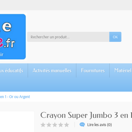
OK
ux éducatifs
Activités manuelles
Fournitures
Matériel
n 1 - Or ou Argent
Crayon Super Jumbo 3 en 1
Lire les avis (0)