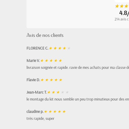
★
★
★
★
★
★
4.8
214 avis c
Avis de nos clients
FLORENCE C.
★
★
★
★
★
Marie V.
★
★
★
★
★
livraison soignée et rapide. ravie de mes achats pour ma classe d
Flavie D.
★
★
★
★
★
Jean-Marc T.
★
★
★
★
★
le montage du kit nous semble un peu trop minutieux pour des en
claudine p.
★
★
★
★
★
très rapide, super