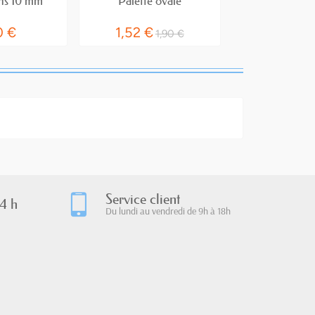
ns 10 mm
Palette ovale
Sac en c
0 €
1,52 €
1,60
1,90 €
Service client
4 h
Du lundi au vendredi de 9h à 18h