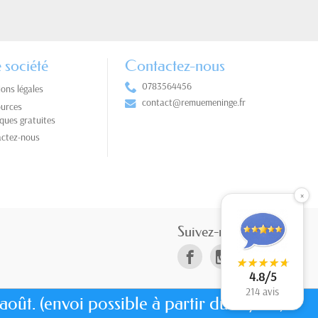
 société
Contactez-nous
0783564456
ons légales
contact@remuemeninge.fr
urces
ques gratuites
ctez-nous
×
Suivez-nous
★
★
★
★
★
★
★
★
★
★
4.8/5
214 avis
août. (envoi possible à partir du 10/08)