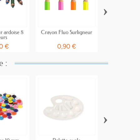
›
r ardoise 8
Crayon Fluo Surligneur
Crayon de cou
eurs
Argen
0 €
0,90 €
0,90
e :
›