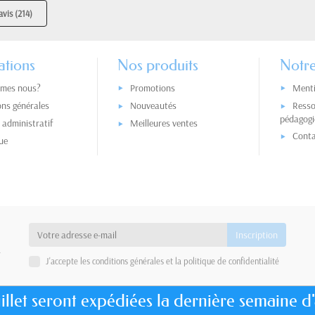
avis (214)
ations
Nos produits
Notre
mes nous?
Promotions
Menti
ons générales
Nouveautés
Resso
pédagogi
administratif
Meilleures ventes
Conta
ue
a
J'accepte les conditions générales et la politique de confidentialité
llet seront expédiées la dernière semaine d'
Copyright © 2026 - Design by
Prestacrea
- Ecommerce software by
PrestaShop™