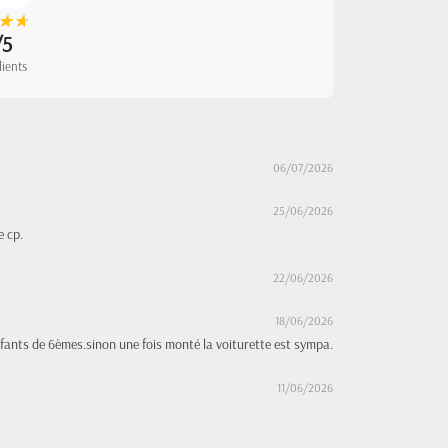
★
★
★
★
/5
lients
06/07/2026
25/06/2026
e cp.
22/06/2026
18/06/2026
fants de 6èmes.sinon une fois monté la voiturette est sympa.
11/06/2026