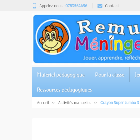
Appelez-nous :
0783564456
Contact
Matériel pédagogique
Pour la classe
Je
Ressources pédagogiques
Accueil
Activités manuelles
Crayon Super Jumbo 3 e