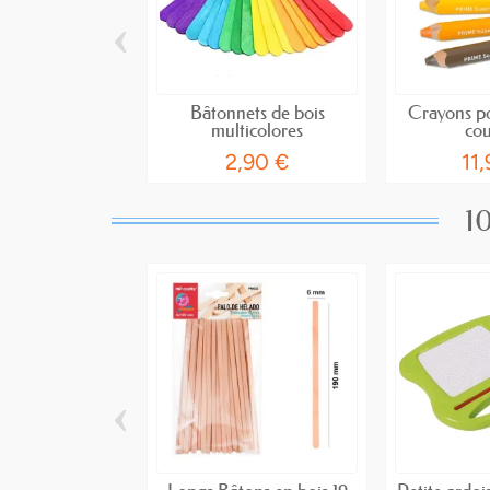
‹
Bâtonnets de bois
Crayons po
multicolores
cou
2,90 €
11
10
‹