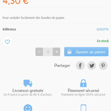
4,30 €
Pour onduler facilement des bandes de papier.
Référence
MAO774
En stock
favorite_border
Ajouter au panier
Partager
Livraison gratuite
Paiement sécurisé
En France à partir de 80 € d'achats
Paiement en ligne 100% sécurisé