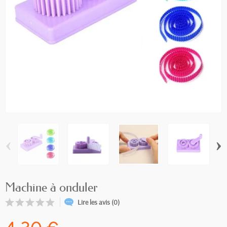
‹
›
Machine à onduler
Lire les avis (0)