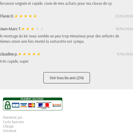
livraison soignée et rapide. ravie de mes achats pour ma classe de cp.
Flavie D.
★
★
★
★
★
22/06/2026
Jean-Marc T.
★
★
★
★
★
18/06/2026
le montage du kit nous semble un peu trop minutieux pour des enfants de
6èmes.sinon une fois monté la voiturette est sympa.
claudine p.
★
★
★
★
★
11/06/2026
très rapide, super
Voir tous les avis (214)
Paiement par :
Carte bancaire
Chèque
Virement