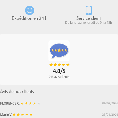
Expédition en 24 h
Service client
Du lundi au vendredi de 9h à 18h
★
★
★
★
★
★
★
★
★
★
4.8/5
214 avis clients
Avis de nos clients
FLORENCE C.
★
★
★
★
★
06/07/2026
Marie V.
★
★
★
★
★
25/06/2026